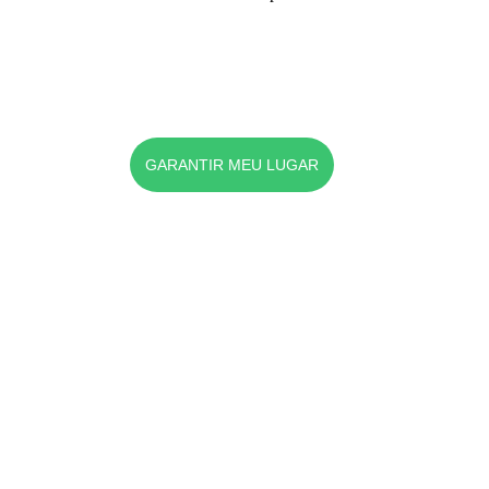
GARANTIR MEU LUGAR
“Conhecereis a 
verdade - e a verdade 
vos libertará.”