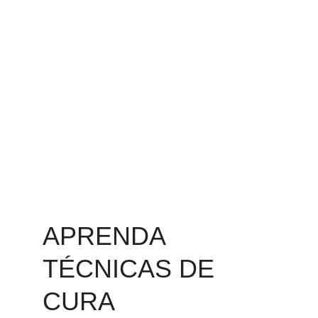
Para terapeutas, médicos, 
profissionais de saúde e público em 
geral
APRENDA 
TÉCNICAS DE 
CURA