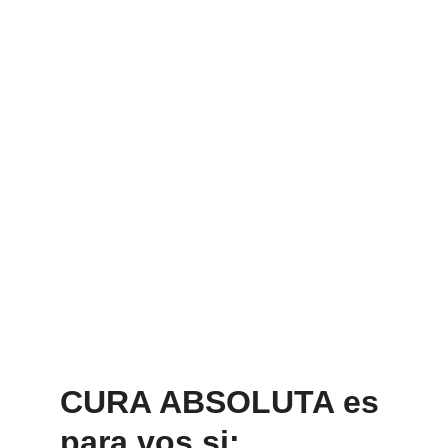
Público em general, terapeutas y 
personal de salud, incluso médicos
CURA ABSOLUTA es 
para vos si: