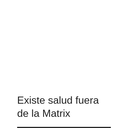
Todo esto de forma práctica, cálida y accesible —
incluso para quienes recién están comenzando.
Una formación que une ciencia y espiritualidad 
para quienes quieren convertirse en verdaderas 
especialistas en salud integrativa.
Existe salud fuera 
de la Matrix